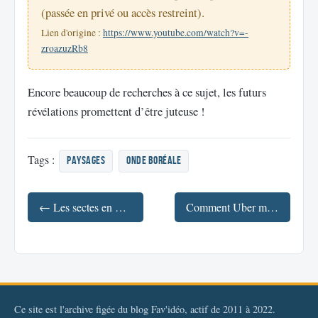
(passée en privé ou accès restreint).
Lien d'origine :
https://www.youtube.com/watch?v=-
zroazuzRb8
Encore beaucoup de recherches à ce sujet, les futurs
révélations promettent d’être juteuse !
Tags :
paysages
onde boréale
← Les sectes en France et Japon
Comment Uber manipule ses chauffeurs ? #arte →
Ce site est l'archive figée du blog Fav'idéo, actif de 2011 à 2022.