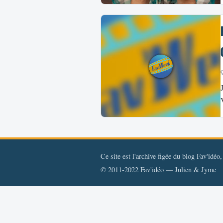
Ce site est l'archive figée du blog Fav'idéo
© 2011-2022 Fav'idéo — Julien & Jyme