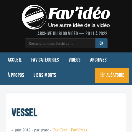
Archive du blog vidéo — 2011 à 2022
OK
Accueil
Fav'Catégories
Vidéos
Archives
À propos
Liens morts
🎲 Aléatoire
Vessel
4 juin 2012
· par jyme ·
Fav'Ciné
·
Fav'Créas